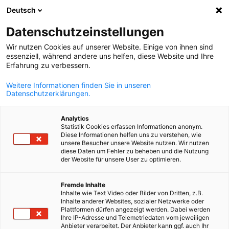
Deutsch
Suche öffnen
Navi
Ein
Datenschutzeinstellungen
ZURÜCK
Wir nutzen Cookies auf unserer Website. Einige von ihnen sind
essenziell, während andere uns helfen, diese Website und Ihre
Bearbeitungszeit
3 Minuten
Erfahrung zu verbessern.
Weitere Informationen finden Sie in unseren
Mitgliedsantragsformular
Datenschutzerklärungen.
Bitte senden Sie uns Ihre Angaben über das folgende
Analytics
Formular. Wir werden uns umgehend mit Ihnen in Verbindung
Statistik Cookies erfassen Informationen anonym.
Diese Informationen helfen uns zu verstehen, wie
setzen, um Ihre Mitgliedschaftsanfrage zu bearbeiten.
unsere Besucher unsere Website nutzen. Wir nutzen
diese Daten um Fehler zu beheben und die Nutzung
der Website für unsere User zu optimieren.
*
Name
German
Fremde Inhalte
Inhalte wie Text Video oder Bilder von Dritten, z.B.
Inhalte anderer Websites, sozialer Netzwerke oder
Plattformen dürfen angezeigt werden. Dabei werden
Ihre IP-Adresse und Telemetriedaten vom jeweiligen
*
Anbieter verarbeitet. Der Anbieter kann ggf. auch Ihr
E-Mail-Adresse