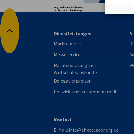
durchgeführt. Durch regelmäßige Audits und gemeinsame I
Qualität der Angebote und das Netzwerk ständig erweitert
Dienstleistungen
Be
Nach oben
Markteintritt
Du
Messeservice
Au
Rechtsberatung und
We
Wirtschaftsauskünfte
Delegationsreisen
Entwicklungszusammenarbeit
Kontakt
E-Mail:
info@ahkecuador.org.ec