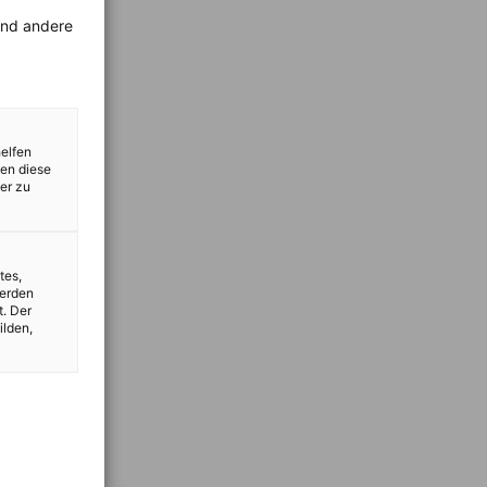
rend andere
helfen
zen diese
er zu
tes,
werden
t. Der
ilden,
vest