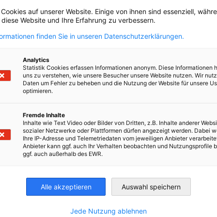
 Cookies auf unserer Website. Einige von ihnen sind essenziell, wäh
, diese Website und Ihre Erfahrung zu verbessern.
formationen finden Sie in unseren Datenschutzerklärungen.
Analytics
ualifizierung mit deutschen
Statistik Cookies erfassen Informationen anonym. Diese Informationen 
uns zu verstehen, wie unsere Besucher unsere Website nutzen. Wir nut
Daten um Fehler zu beheben und die Nutzung der Website für unsere Us
optimieren.
Fremde Inhalte
Inhalte wie Text Video oder Bilder von Dritten, z.B. Inhalte anderer Websi
sozialer Netzwerke oder Plattformen dürfen angezeigt werden. Dabei 
dem Modell der Dualen
Ihre IP-Adresse und Telemetriedaten vom jeweiligen Anbieter verarbeite
Anbieter kann ggf. auch Ihr Verhalten beobachten und Nutzungsprofile b
ggf. auch außerhalb des EWR.
Alle akzeptieren
Auswahl speichern
kademischen Abschluß an. Dieses auf Basis
irtschaft und Energie
iche Konzept dauert 3,5 Jahre und wird in
Industrie- und Handelskammer
Industrie- und Handelskammer
AHK.de
Germany Trade & In
Jede Nutzung ablehnen
 in Kooperation mit Ausbildungsbetrieben