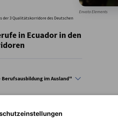
Envato Elements
 der 3 Qualitätskorridore des Deutschen
rufe in Ecuador in den
ridoren
 Berufsausbildung im Ausland"
schutzeinstellungen
erufsausbildung nach