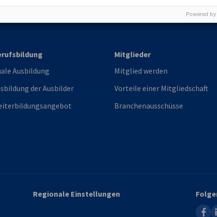
nnovations- und Austauschprojekte wird die
Powered by
.
rufsbildung
Mitglieder
ale Ausbildung
Mitglied werden
sbildung der Ausbilder
Vorteile einer Mitgliedschaft
iterbildungsangebot
Branchenausschüsse
Regionale Einstellungen
Folge
faceb
l