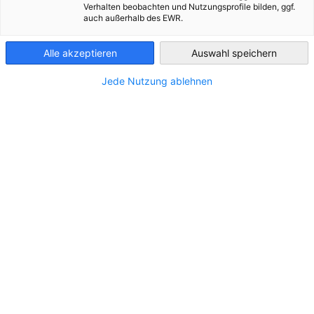
Verhalten beobachten und Nutzungsprofile bilden, ggf.
und anderer nationaler Datenschutzgesetze der Mitgliedstaat
auch außerhalb des EWR.
sowie sonstiger datenschutzrechtlicher Bestimmungen ist die:
Ecuador
Alle akzeptieren
Auswahl speichern
Deutsch-Ecuadorianische Industrie - und Handelskammer
Jede Nutzung ablehnen
Av. Eloy Alfaro N35-09 y Portugal
Quito - Ecuador
Tel.: (593) 2 333 2048
E-mail: info
@
ahkecuador.org.ec
Website: www.ahkecuador.org.ec
II. Name und Anschrift des Datenschutzbeauftragten
Der Datenschutzbeauftragte des Verantwortlichen ist:
Erla Schlie
Deutsch-Ecuadorianische Industrie - und Handelskammer
Av. Eloy Alfaro N35-09 y Portugal