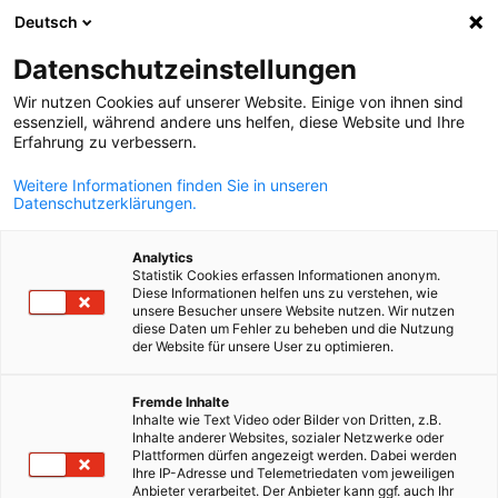
Deutsch
Suche öffnen
Navi
Ein
Datenschutzerklärung
Datenschutzeinstellungen
Wir nutzen Cookies auf unserer Website. Einige von ihnen sind
essenziell, während andere uns helfen, diese Website und Ihre
Vielen Dank für Ihren Besuch auf unserer Website und Ihr
Erfahrung zu verbessern.
Interesse an den Dienstleistungen der Deutsch-Ecuadorianisch
Industrie- und Handelskammer. Nachfolgend finden Sie einige
Weitere Informationen finden Sie in unseren
Datenschutzerklärungen.
Hinweise zu unserer Datenschutzpolitik. Alle Dokumente und
Dateien, die auf der Website der Deutsch-Ecuadorianischen
Analytics
Industrie- und Handelskammer zur Verfügung gestellt werden,
Statistik Cookies erfassen Informationen anonym.
wurden mit größtmöglicher Sorgfalt erstellt. Dennoch können
Diese Informationen helfen uns zu verstehen, wie
unsere Besucher unsere Website nutzen. Wir nutzen
wir keine Gewähr für die Richtigkeit und Vollständigkeit der
diese Daten um Fehler zu beheben und die Nutzung
veröffentlichten Informationen übernehmen. Jegliche Haftung
der Website für unsere User zu optimieren.
für Schäden, die direkt oder indirekt aus der Nutzung der Websi
und der darin enthaltenen Informationen entstehen, ist
German
Fremde Inhalte
ausgeschlossen.
Inhalte wie Text Video oder Bilder von Dritten, z.B.
Inhalte anderer Websites, sozialer Netzwerke oder
Plattformen dürfen angezeigt werden. Dabei werden
I. Name und Anschrift des Verantwortlichen
Ihre IP-Adresse und Telemetriedaten vom jeweiligen
Der Verantwortliche im Sinne der Datenschutz-Grundverordnu
Anbieter verarbeitet. Der Anbieter kann ggf. auch Ihr