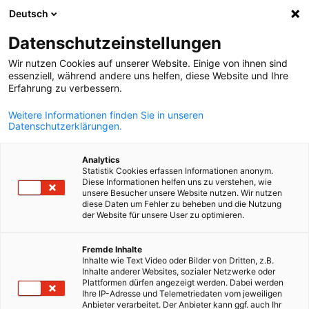
Deutsch
Suche öffnen
Navi
Ein
Deutsch-Ecuadorianische In
Die AHK Ecuador ist die jüngste deutsche
Datenschutzeinstellungen
vorherige
nächste
Auslandshandelskammer in Südamerika, hat 280 Mitglieder
Wir nutzen Cookies auf unserer Website. Einige von ihnen sind
und unterstützt aktiv den deutschen Mittelstand auf seinem
essenziell, während andere uns helfen, diese Website und Ihre
Weg in das kleine aber attraktive Andenland. Mit dem
Erfahrung zu verbessern.
Hauptsitz in Quito und einer Zweigstelle in Guayaquil
Weitere Informationen finden Sie in unseren
bedient sie die wichtigsten Wirtschaftsmetropolen des
Datenschutzerklärungen.
Landes mit ihren Services.
Die wichtigste Aufgabe der AHK Ecuador ist, die deutsch-
Analytics
Statistik Cookies erfassen Informationen anonym.
ecuadorianischen Wirtschaftsbeziehungen zu fördern und zu
Diese Informationen helfen uns zu verstehen, wie
pflegen. Hierfür nutzt sie unterschiedliche Instrumente wie
unsere Besucher unsere Website nutzen. Wir nutzen
diese Daten um Fehler zu beheben und die Nutzung
beispielsweise die Exportinitiativen und
der Website für unsere User zu optimieren.
Markterschliessungsprogramme der Bundesregierung, die
Promotion von Messen in Deutschland oder ein breites
German
Fremde Inhalte
Dienstleistungportfolio.
Inhalte wie Text Video oder Bilder von Dritten, z.B.
Inhalte anderer Websites, sozialer Netzwerke oder
Innerhalb Ecuadors stellt sie eine Kommunikations-,
Plattformen dürfen angezeigt werden. Dabei werden
Ihre IP-Adresse und Telemetriedaten vom jeweiligen
Informations- und Weiterbildungsplattform dar. Die
Anbieter verarbeitet. Der Anbieter kann ggf. auch Ihr