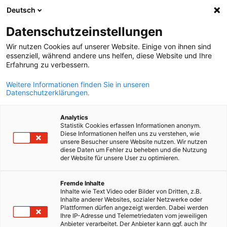
Deutsch
Suche öffnen
Navi
Ein
Datenschutzeinstellungen
Wir nutzen Cookies auf unserer Website. Einige von ihnen sind
essenziell, während andere uns helfen, diese Website und Ihre
Erfahrung zu verbessern.
Weitere Informationen finden Sie in unseren
Datenschutzerklärungen.
Analytics
Statistik Cookies erfassen Informationen anonym.
Diese Informationen helfen uns zu verstehen, wie
News
11/12/2025
unsere Besucher unsere Website nutzen. Wir nutzen
diese Daten um Fehler zu beheben und die Nutzung
der Website für unsere User zu optimieren.
Compliance Sin Filtros:
German
Fremde Inhalte
Verdades Incómodas,
Inhalte wie Text Video oder Bilder von Dritten, z.B.
Inhalte anderer Websites, sozialer Netzwerke oder
Soluciones Reales
Plattformen dürfen angezeigt werden. Dabei werden
Ihre IP-Adresse und Telemetriedaten vom jeweiligen
Anbieter verarbeitet. Der Anbieter kann ggf. auch Ihr