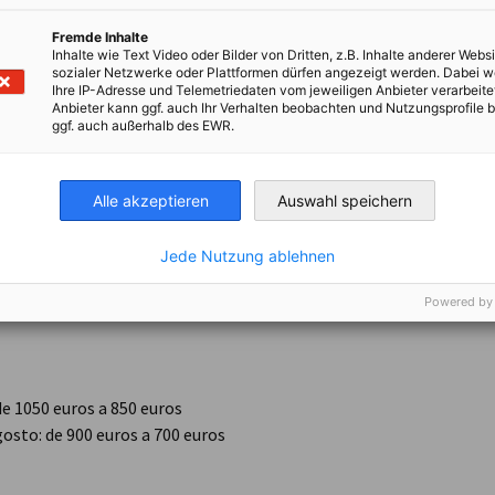
s al estudio independiente.
Fremde Inhalte
Inhalte wie Text Video oder Bilder von Dritten, z.B. Inhalte anderer Websi
sozialer Netzwerke oder Plattformen dürfen angezeigt werden. Dabei 
Ihre IP-Adresse und Telemetriedaten vom jeweiligen Anbieter verarbeite
Anbieter kann ggf. auch Ihr Verhalten beobachten und Nutzungsprofile b
026
y
culminarán
el
28 de febrero de 2027.
ggf. auch außerhalb des EWR.
uiente dará inicio el 1 de marzo de 2027
y
Alle akzeptieren
Auswahl speichern
ión
Jede Nutzung ablehnen
Powered by
de 1050 euros a 850 euros
gosto: de 900 euros a 700 euros