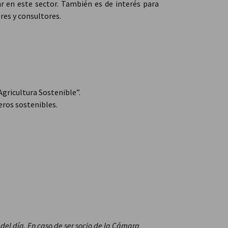
ar en este sector. También es de interés para
res y consultores.
Agricultura Sostenible”.
eros sostenibles.
*
del día. En caso de ser socio de la Cámara