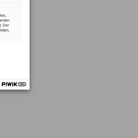
tes,
werden
t. Der
ilden,