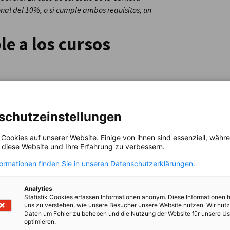
nal del 10%, o si cumple ambos requisitos, un
le a los cursos
schutzeinstellungen
ón para el examen final (las sesiones se graban
 Cookies auf unserer Website. Einige von ihnen sind essenziell, wäh
, diese Website und Ihre Erfahrung zu verbessern.
obligatorias para facilitar el proceso
formationen finden Sie in unseren Datenschutzerklärungen.
odo de seis meses.
deos, foros y test de autoevaluación al final
Analytics
Statistik Cookies erfassen Informationen anonym. Diese Informationen 
uns zu verstehen, wie unsere Besucher unsere Website nutzen. Wir nut
letado las actividades de todas las unidades
Daten um Fehler zu beheben und die Nutzung der Website für unsere Us
optimieren.