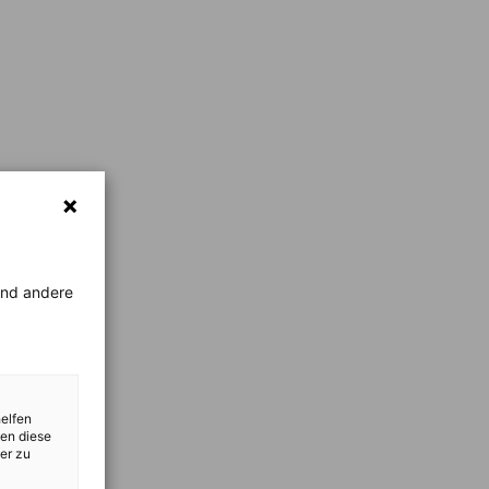
rend andere
helfen
zen diese
er zu