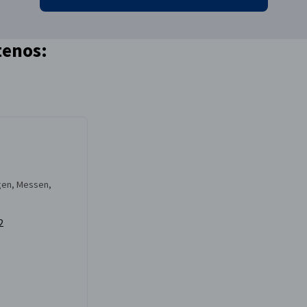
tenos:
ngen, Messen,
2