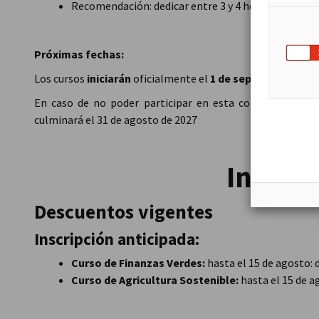
Recomendación: dedicar entre 3 y 4 horas semanale
Próximas fechas:
Los cursos
iniciarán
oficialmente el
1 de septiembre de 2
En caso de no poder participar en esta cohorte,
la sig
culminará el 31 de agosto de 2027
Invers
Descuentos vigentes
Inscripción anticipada
:
Curso de Finanzas Verdes:
hasta el 15 de agosto: 
Curso de Agricultura Sostenible:
hasta el 15 de a