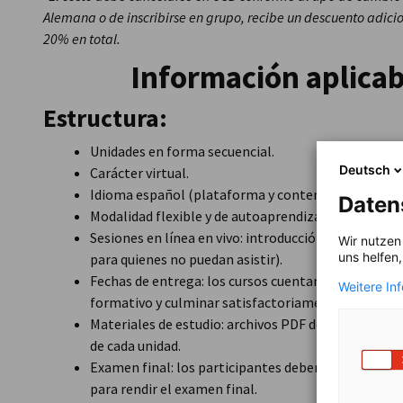
Alemana o de inscribirse en grupo, recibe un descuento adicio
20% en total.
Información aplicab
Estructura:
Unidades en forma secuencial.
Deutsch
Carácter virtual.
Idioma español (plataforma y contenido).
Daten
Modalidad flexible y de autoaprendizaje.
Sesiones en línea en vivo: introducción y preparaci
Wir nutzen
uns helfen
para quienes no puedan asistir).
Fechas de entrega: los cursos cuentan con entregas 
Weitere In
formativo y culminar satisfactoriamente en el peri
Materiales de estudio: archivos PDF descargables, vi
de cada unidad.
Examen final: los participantes deberán haber comp
para rendir el examen final.