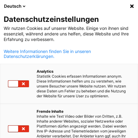
Deutsch
Búsqueda abie
Abri
Cer
Noticias
Datenschutzeinstellungen
Wir nutzen Cookies auf unserer Website. Einige von ihnen sind
Conozca las novedades sobre eventos, proyectos, y
essenziell, während andere uns helfen, diese Website und Ihre
Erfahrung zu verbessern.
actividades de la Cámara Ecuatoriano Alemana y su red d
socios.
Weitere Informationen finden Sie in unseren
Datenschutzerklärungen.
Analytics
Statistik Cookies erfassen Informationen anonym.
Diese Informationen helfen uns zu verstehen, wie
Mostrar filtros y clasificación
unsere Besucher unsere Website nutzen. Wir nutzen
Opciones de filtro actualizadas correctamente
diese Daten um Fehler zu beheben und die Nutzung
der Website für unsere User zu optimieren.
Spanish
Fremde Inhalte
Inhalte wie Text Video oder Bilder von Dritten, z.B.
Inhalte anderer Websites, sozialer Netzwerke oder
Plattformen dürfen angezeigt werden. Dabei werden
Ihre IP-Adresse und Telemetriedaten vom jeweiligen
Anbieter verarbeitet. Der Anbieter kann ggf. auch Ihr