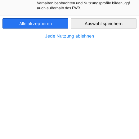
Verhalten beobachten und Nutzungsprofile bilden, ggf.
auch außerhalb des EWR.
Ecuador
Alle akzeptieren
Auswahl speichern
Jede Nutzung ablehnen
Innovación que conecta: lecciones del
sistema de salud alemán para América
Latina
NOTICIAS
Columna de Opinión por René Cortés, Head of
Country de Siemens Healthineers Ecuador